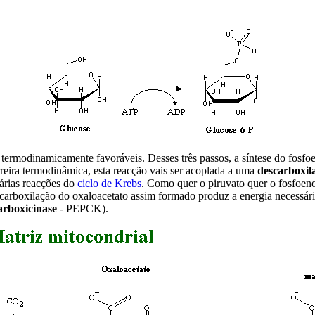
 termodinamicamente favoráveis. Desses três passos, a síntese do fosfo
arreira termodinâmica, esta reacção vais ser acoplada a uma
descarboxil
árias reacções do
ciclo de Krebs
. Como quer o piruvato quer o fosfoen
scarboxilação do oxaloacetato assim formado produz a energia necessár
arboxicinase
- PEPCK).