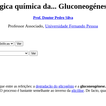
ógica química da... Gluconeogéne
Prof. Doutor Pedro Silva
Professor Associado,
Universidade Fernando Pessoa
ue entre as refeições: a
degradação do glicogénio
e a
gluconeogénese
). O processo é bastante semelhante ao inverso da
glicólise
. De facto, qua