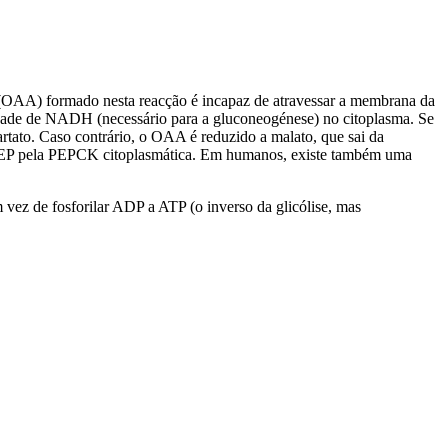
to (OAA) formado nesta reacção é incapaz de atravessar a membrana da
idade de NADH (necessário para a gluconeogénese) no citoplasma. Se
rtato. Caso contrário, o OAA é reduzido a malato, que sai da
EP pela PEPCK citoplasmática. Em humanos, existe também uma
m vez de fosforilar ADP a ATP (o inverso da glicólise, mas