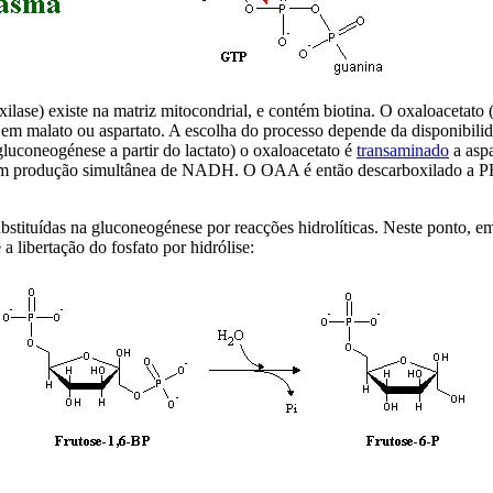
xilase) existe na matriz mitocondrial, e contém biotina. O oxaloaceta
o em malato ou aspartato. A escolha do processo depende da disponibil
gluconeogénese a partir do lactato) o oxaloacetato é
transaminado
a aspa
com produção simultânea de NADH. O OAA é então descarboxilado a P
bstituídas na gluconeogénese por reacções hidrolíticas. Neste ponto, e
 libertação do fosfato por hidrólise: