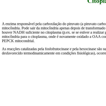
A enzima responsável pela carboxilação do piruvato (a piruvato carbo
mitocôndria. Pode sair da mitocôndria apenas depois de transformad
houver NADH suficiente no citoplasma (p.ex. se se estiver a realizar 
mitocôndria para o citoplasma, onde é novamente oxidado a OAA 
PEPCK mitocondrial.
As reacções catalizadas
pela fosfofrutocinase e pela hexocinase são su
desfavorecido termodinamicamente em condições fisiológicas), ocorre a