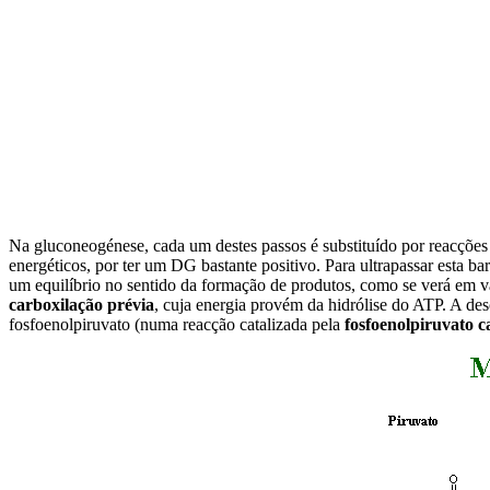
Na gluconeogénese
, cada um destes passos é substituído por reacções
energéticos, por ter um
D
G bastante positivo. Para ultrapassar esta b
um equilíbrio no sentido da formação de produtos, como se verá em v
carboxilação prévia
, cuja energia provém da hidrólise do ATP. A de
fosfoenolpiruvato (numa reacção catalizada pela
fosfoenolpiruvato c